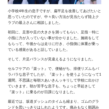
小学校4年生の息子ですが、扁平足を改善してあげたいと
思っていたのですが、中々良い方法が見当たらず陸上ク
ラブの最上さんに相談しました。
初回に、足形や足の大きさを測ってもらい、足指・特に
小指に力が入っていない事が分かりました。施術をして
もらって、午後からは走りに行き、小指側に体重が乗っ
ている感覚があると話していました。
そして、片足バランスが見違えるようになりました。
セルフケアの『楽ット』で、便秘がち、排便リズムもバ
ラバラな息子でしたが、『楽ット』を使うようになって1
週間。不思議と毎朝スあいきんッキリして学校に出かけ
ていきます。朝が苦手な息子も、ちょっと早起きして
『楽ット』に乗るのが日課になりました。
最近では、坂道ダッシュのタイムも縮まり、ゴムのグラ
ンドを思いっきりはしれたようです。痛みもなく順調み