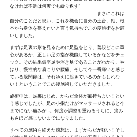
なければ不調は何度でも繰り返す”
まさにこれは
自分のことだと思い、これを機会に自分の土台、軸、根
本から身体を整えたいと言う氣持ちでこの度施術をお願
いしました。
まずは足裏の形を見るために足型をとり、普段どこに重
心があるか、正しい足の指が機能しているかなどをチェ
ック。その結果偏平足や浮き足であることがわかり、や
はり、慢性的な肩こりや腰痛、そして今一番痛いと感じ
ている股関節は、それゆえに起きているのかもしれな
い！ということでこの後施術していただきました。
施術中は、足裏はじめ、からだ全体が氣持ちよい！とい
う感じでしたが、足の小指だけがマッサージされると今
までにない痛みが…。何度か調整を重ねるうちに、痛み
もさほど感じないまでになりました。
すべての施術を終えた感想は、まずからだが軽い！そし